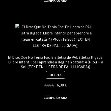
COMPRAR ARA
era:
es:
15,00 €.
14,25 €.
El Drac Que No Tenia Foc: En lletra de PAL i lletra lligada:
Llibre infantil per aprendre a llegir en català: 4 (Plou i Fa
Sol (TEXT EN LLETRA DE PAL I LLIGADA))
¡OFERTA!
El
El
7,00
€
6,30
€
precio
precio
original
actual
COMPRAR ARA
era:
es:
7,00 €.
6,30 €.