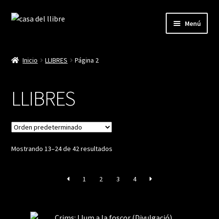
Ir
Ir
Menú
a
al
la
contenido
Inicio
navegación
Inicio
LLIBRES
Página 2
Blog
LLIBRES
Cistella
Finalitzar compra
Mostrando 13–24 de 42 resultados
La meva compte
1
2
3
4