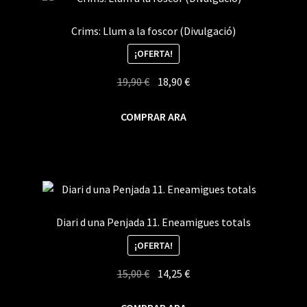
Crims: Llum a la foscor (Divulgació)
¡OFERTA!
El
El
19,90
€
18,90
€
precio
precio
original
actual
COMPRAR ARA
era:
es:
19,90 €.
18,90 €.
Diari d una Penjada 11. Eneamigues totals
¡OFERTA!
El
El
15,00
€
14,25
€
precio
precio
original
actual