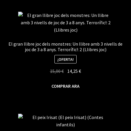
El gran llibre joc dels monstres: Un llibre amb 3 nivells de
joc de 3 a 8 anys. Terrorífic!: 2 (Llibres joc)
¡OFERTA!
El
El
15,00
€
14,25
€
precio
precio
original
actual
COMPRAR ARA
era:
es:
15,00 €.
14,25 €.