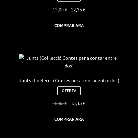
El
El
13,00
€
12,35
€
precio
precio
original
actual
COMPRAR ARA
era:
es:
13,00 €.
12,35 €.
Junts (Col·lecció Contes per a contar entre dos)
¡OFERTA!
El
El
15,95
€
15,15
€
precio
precio
original
actual
COMPRAR ARA
era:
es:
15,95 €.
15,15 €.