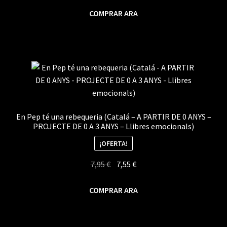
original
actual
COMPRAR ARA
era:
es:
7,95 €.
7,55 €.
En Pep té una rebequeria (Catalá – A PARTIR DE 0 ANYS –
PROJECTE DE 0 A 3 ANYS – Llibres emocionals)
¡OFERTA!
El
El
7,95
€
7,55
€
precio
precio
original
actual
COMPRAR ARA
era:
es:
7,95 €.
7,55 €.