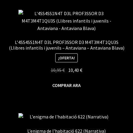
L’4SS4SS1N4T D3L PROF3SSOR D3 M4T3M4T1QU3S
(Llibres infantils i juvenils – Antaviana – Antaviana Blava)
¡OFERTA!
El
El
10,95
€
10,40
€
precio
precio
original
actual
COMPRAR ARA
era:
es:
10,95 €.
10,40 €.
L’enigma de l’habitació 622 (Narrativa)