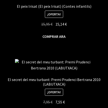
El peix Irisat (El peix Irisat) (Contes infantils)
¡OFERTA!
El
El
15,95
€
15,14
€
precio
precio
original
actual
COMPRAR ARA
era:
es:
15,95 €.
15,14 €.
El secret del meu turbant: Premi Prudenci Bertrana 2010
(LABUTXACA)
¡OFERTA!
El
El
7,95
€
7,55
€
precio
precio