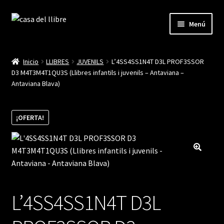
Ir
Ir
Menú
a
al
la
contenido
Inicio
navegación
Inicio
LLIBRES
JUVENILS
L’4SS4SS1N4T D3L PROF3SSOR
D3 M4T3M4T1QU3S (Llibres infantils i juvenils – Antaviana –
Blog
Antaviana Blava)
Cistella
¡OFERTA!
Finalitzar compra
La meva compte
L’4SS4SS1N4T D3L