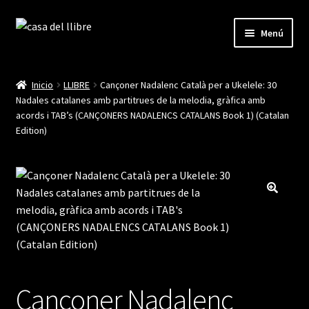
Ir
Ir
Menú
a
al
la
contenido
Inicio
navegación
Inicio
LLIBRE
Cançoner Nadalenc Català per a Ukelele: 30
Nadales catalanes amb partitrues de la melodia, gràfica amb
Blog
acords i TAB’s (CANÇONERS NADALENCS CATALANS Book 1) (Catalan
Edition)
Cistella
Finalitzar compra
La meva compte
Cançoner Nadalenc