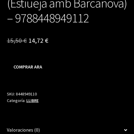
(Estiueja amb Barcanova)
– 9788448949112
El
El
15,50
€
14,72
€
precio
precio
original
actual
COMPRAR ARA
era:
es:
15,50 €.
14,72 €.
SKU:
8448949110
Categoría:
LLIBRE
Valoraciones (0)