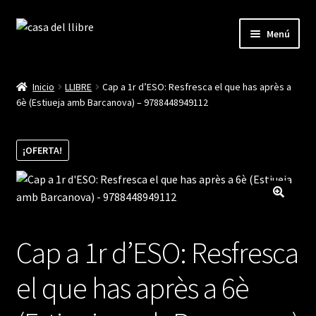
Ir
Ir
Menú
a
al
la
contenido
Inicio
navegación
Inicio
LLIBRE
Cap a 1r d’ESO: Resfresca el que has après a
6è (Estiueja amb Barcanova) – 9788448949112
Blog
Cistella
¡OFERTA!
Finalitzar compra
La meva compte
Cap a 1r d’ESO: Resfresca
el que has après a 6è