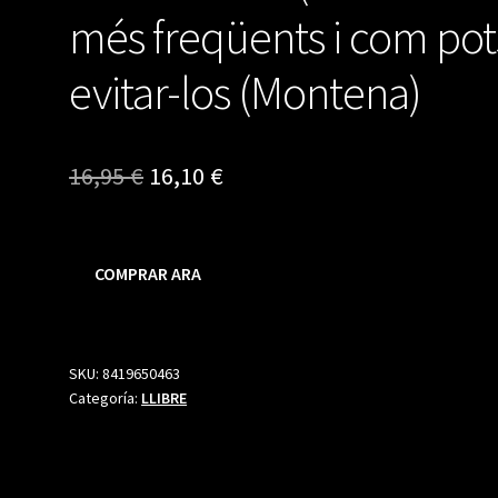
més freqüents i com pot
evitar-los (Montena)
El
El
16,95
€
16,10
€
precio
precio
original
actual
COMPRAR ARA
era:
es:
16,95 €.
16,10 €.
SKU:
8419650463
Categoría:
LLIBRE