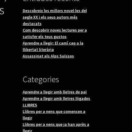
s
Descobreix les millors novel·les del
segle XX i els seus autors més
destacats
Com descobrir noves lectures per a
satisfer els teus gustos
Aprendre a llegir: El camí cap a la
llibertat literària
Assassinat als Alps Suïssos
Categories
Aprendre a llegir amb lletres de pal
Aprendre a llegir amb lletres lligades
LLIBRES
Llibres per a nens que comencen a
llegir
Llibres per a nens que ja han après a
llegir