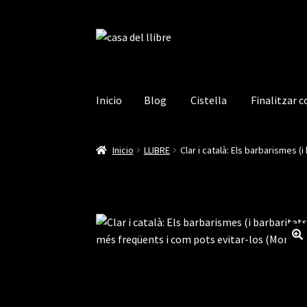
Ir
Ir
a
al
la
contenido
navegación
Inicio
Blog
Cistella
Finalitzar 
Inicio
Blog
Cistella
Finalitzar compra
La mev
Inicio
LLIBRE
Clar i català: Els barbarismes 