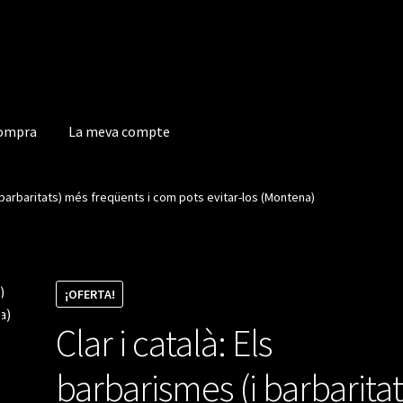
compra
La meva compte
a compte
(i barbaritats) més freqüents i com pots evitar-los (Montena)
¡OFERTA!
Clar i català: Els
barbarismes (i barbaritat