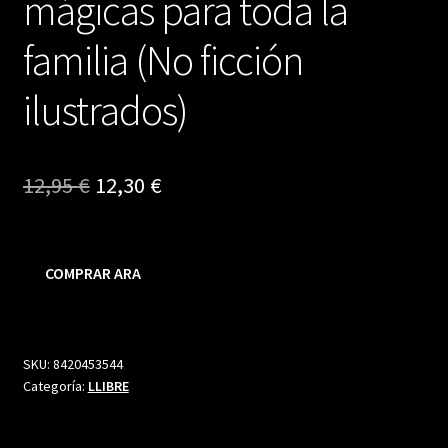
mágicas para toda la
familia (No ficción
ilustrados)
El
El
12,95
€
12,30
€
precio
precio
original
actual
COMPRAR ARA
era:
es:
12,95 €.
12,30 €.
SKU:
8420453544
Categoría:
LLIBRE