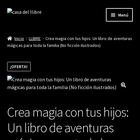
Ir
Ir
Menú
a
al
la
contenido
Inicio
navegación
Inicio
LLIBRE
Crea magia con tus hijos: Un libro de aventuras
mágicas para toda la familia (No ficción ilustrados)
Blog
Cistella
¡OFERTA!
Finalitzar compra
La meva compte
Crea magia con tus hijos:
Un libro de aventuras