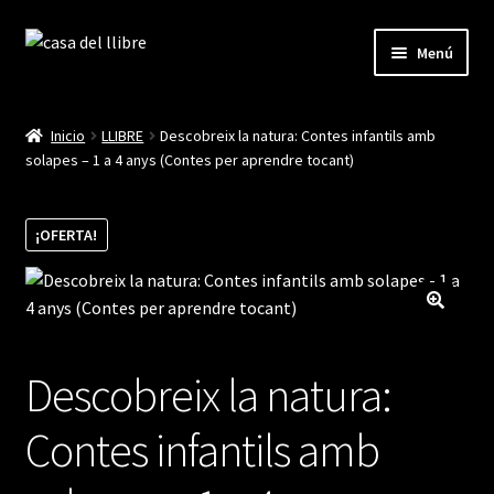
Ir
Ir
Menú
a
al
la
contenido
Inicio
navegación
Inicio
LLIBRE
Descobreix la natura: Contes infantils amb
solapes – 1 a 4 anys (Contes per aprendre tocant)
Blog
Cistella
¡OFERTA!
Finalitzar compra
La meva compte
Descobreix la natura:
Contes infantils amb