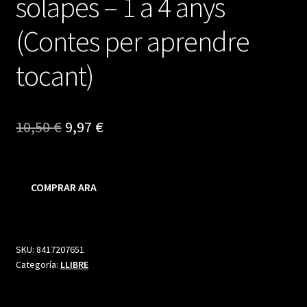
solapes – 1 a 4 anys
(Contes per aprendre
tocant)
El
El
10,50
€
9,97
€
precio
precio
original
actual
COMPRAR ARA
era:
es:
10,50 €.
9,97 €.
SKU:
8417207651
Categoría:
LLIBRE