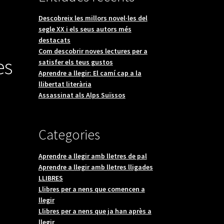
Descobreix les millors novel·les del
segle XX i els seus autors més
destacats
Com descobrir noves lectures per a
es
satisfer els teus gustos
Aprendre a llegir: El camí cap a la
llibertat literària
Assassinat als Alps Suïssos
Categories
Aprendre a llegir amb lletres de pal
Aprendre a llegir amb lletres lligades
LLIBRES
Llibres per a nens que comencen a
llegir
Llibres per a nens que ja han après a
llegir