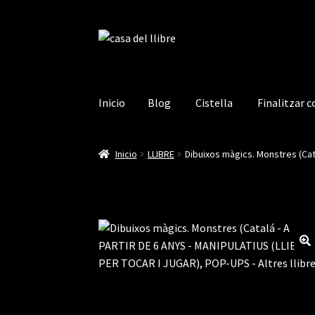
Ir
Ir
a
al
la
contenido
navegación
Inicio
Blog
Cistella
Finalitzar 
Inicio
Blog
Cistella
Finalitzar compra
La mev
Inicio
LLIBRE
Dibuixos màgics. Monstres (Cat