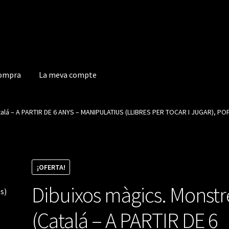
compra
La meva compte
a compte
alá – A PARTIR DE 6 ANYS – MANIPULATIUS (LLIBRES PER TOCAR I JUGAR), POP-
¡OFERTA!
Dibuixos màgics. Monstr
(Catalá – A PARTIR DE 6