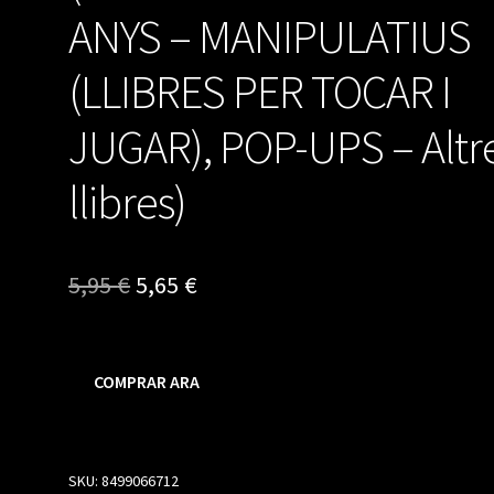
ANYS – MANIPULATIUS
(LLIBRES PER TOCAR I
JUGAR), POP-UPS – Altr
llibres)
El
El
5,95
€
5,65
€
precio
precio
original
actual
COMPRAR ARA
era:
es:
5,95 €.
5,65 €.
SKU:
8499066712