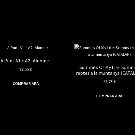
A Punt A1 + A2 -Alumne-
Summits Of My Life: Somnis
27,55
€
reptes a la muntanya (CATA
23,75
€
COMPRAR ARA
COMPRAR ARA