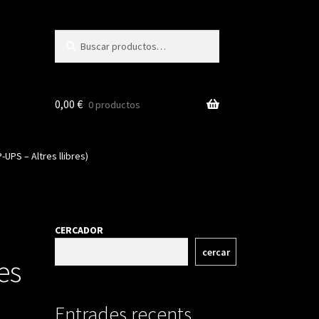
Buscar
Buscar
por:
0,00
€
0 productos
UPS – Altres llibres)
CERCADOR
cercar
es
Entrades recents