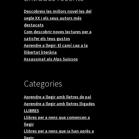
Descobreix les millors novel·les del
segle XX i els seus autors més
destacats
Com descobrir noves lectures per a
satisfer els teus gustos
Aprendre a llegir: El camí cap a la
llibertat literària
Assassinat als Alps Suïssos
Categories
Aprendre a llegir amb lletres de pal
Aprendre a llegir amb lletres lligades
LLIBRES
Llibres per a nens que comencen a
llegir
Llibres per a nens que ja han après a
llegir