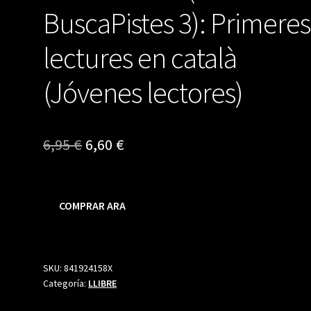
BuscaPistes 3): Primeres
lectures en català
(Jóvenes lectores)
El
El
6,95
€
6,60
€
precio
precio
original
actual
COMPRAR ARA
era:
es:
6,95 €.
6,60 €.
SKU:
841924158X
Categoría:
LLIBRE