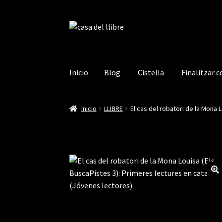
Ir
Ir
a
al
la
contenido
navegación
Inicio
Blog
Cistella
Finalitzar 
Inicio
Blog
Cistella
Finalitzar compra
La mev
Inicio
LLIBRE
El cas del robatori de la Mona 