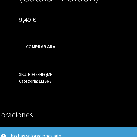
9,49
€
COMPRAR ARA
SKU:
B0B7XHFQMF
Categoría:
LLIBRE
loraciones
No hay valoraciones aún.