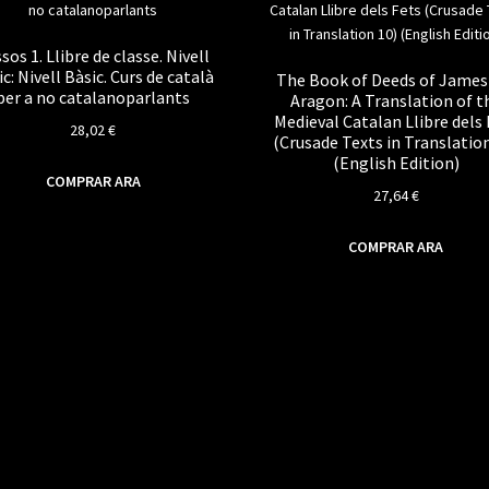
sos 1. Llibre de classe. Nivell
c: Nivell Bàsic. Curs de català
The Book of Deeds of James 
per a no catalanoparlants
Aragon: A Translation of t
Medieval Catalan Llibre dels 
28,02
€
(Crusade Texts in Translation
(English Edition)
COMPRAR ARA
27,64
€
COMPRAR ARA