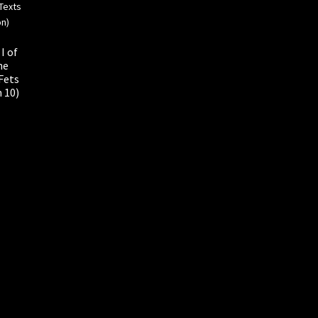
I of
he
Fets
 10)