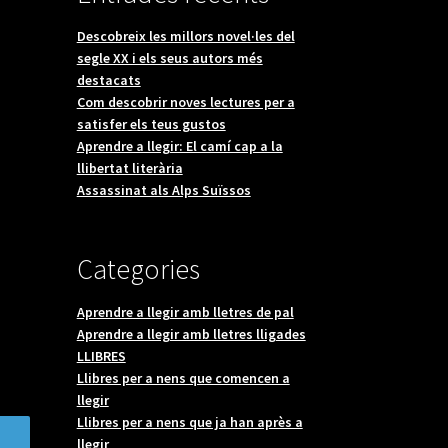
Descobreix les millors novel·les del
segle XX i els seus autors més
destacats
Com descobrir noves lectures per a
satisfer els teus gustos
Aprendre a llegir: El camí cap a la
llibertat literària
Assassinat als Alps Suïssos
Categories
Aprendre a llegir amb lletres de pal
Aprendre a llegir amb lletres lligades
LLIBRES
Llibres per a nens que comencen a
llegir
Llibres per a nens que ja han après a
llegir