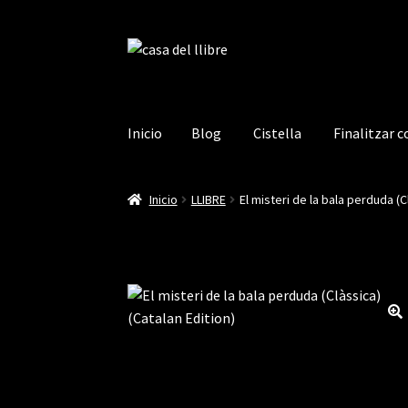
Ir
Ir
a
al
la
contenido
navegación
Inicio
Blog
Cistella
Finalitzar 
Inicio
Blog
Cistella
Finalitzar compra
La mev
Inicio
LLIBRE
El misteri de la bala perduda (C