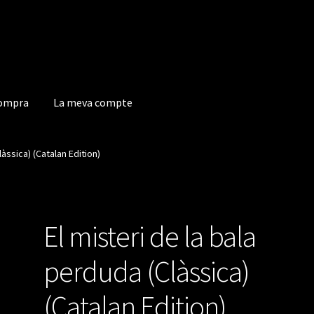
compra
La meva compte
a compte
làssica) (Catalan Edition)
El misteri de la bala
perduda (Clàssica)
(Catalan Edition)