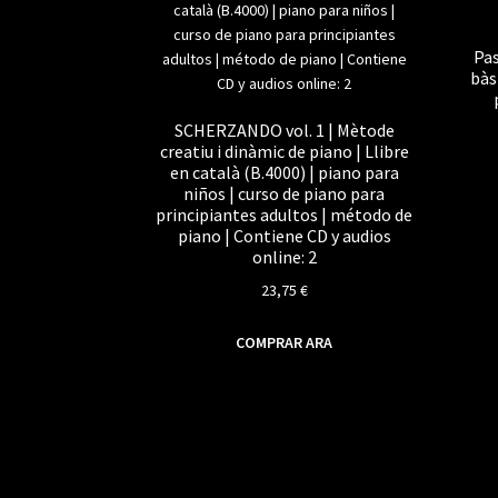
Pas
bàsi
SCHERZANDO vol. 1 | Mètode
creatiu i dinàmic de piano | Llibre
en català (B.4000) | piano para
niños | curso de piano para
principiantes adultos | método de
piano | Contiene CD y audios
online: 2
23,75
€
COMPRAR ARA