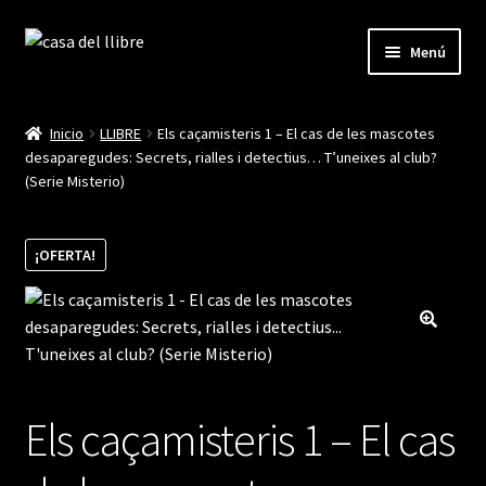
Ir
Ir
Menú
a
al
la
contenido
Inicio
navegación
Inicio
LLIBRE
Els caçamisteris 1 – El cas de les mascotes
desaparegudes: Secrets, rialles i detectius… T’uneixes al club?
Blog
(Serie Misterio)
Cistella
¡OFERTA!
Finalitzar compra
La meva compte
Els caçamisteris 1 – El cas