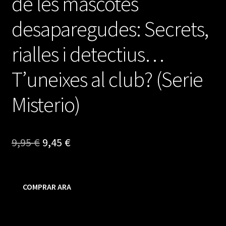
de les mascotes
desaparegudes: Secrets,
rialles i detectius…
T’uneixes al club? (Serie
Misterio)
El
El
9,95
€
9,45
€
precio
precio
original
actual
COMPRAR ARA
era:
es:
9,95 €.
9,45 €.