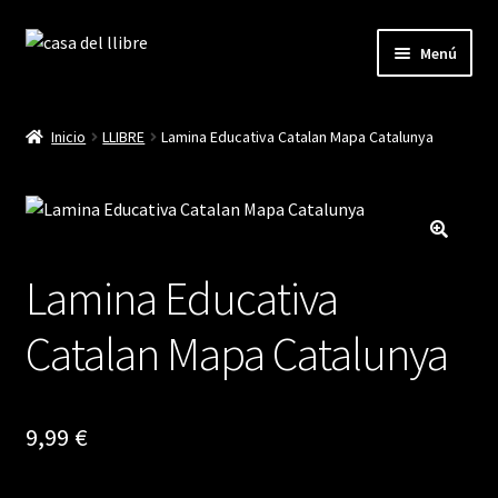
Ir
Ir
Menú
a
al
la
contenido
Inicio
navegación
Inicio
LLIBRE
Lamina Educativa Catalan Mapa Catalunya
Blog
Cistella
Lamina Educativa
Finalitzar compra
Catalan Mapa Catalunya
La meva compte
9,99
€