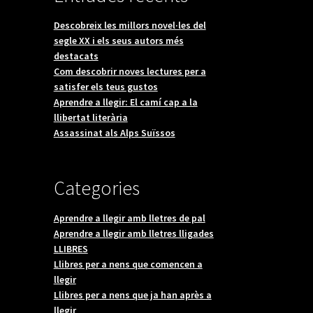
Descobreix les millors novel·les del
segle XX i els seus autors més
destacats
Com descobrir noves lectures per a
satisfer els teus gustos
Aprendre a llegir: El camí cap a la
llibertat literària
Assassinat als Alps Suïssos
Categories
Aprendre a llegir amb lletres de pal
Aprendre a llegir amb lletres lligades
LLIBRES
Llibres per a nens que comencen a
llegir
Llibres per a nens que ja han après a
llegir