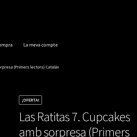
compra
La meva compte
a compte
rpresa (Primers lectors) Catalán
¡OFERTA!
Las Ratitas 7. Cupcakes
amb sorpresa (Primers