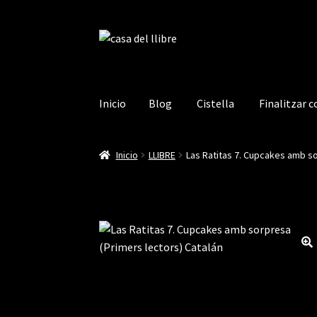
Ir
Ir
a
al
la
contenido
navegación
Inicio
Blog
Cistella
Finalitzar 
Inicio
Blog
Cistella
Finalitzar compra
La mev
Inicio
LLIBRE
Las Ratitas 7. Cupcakes amb so