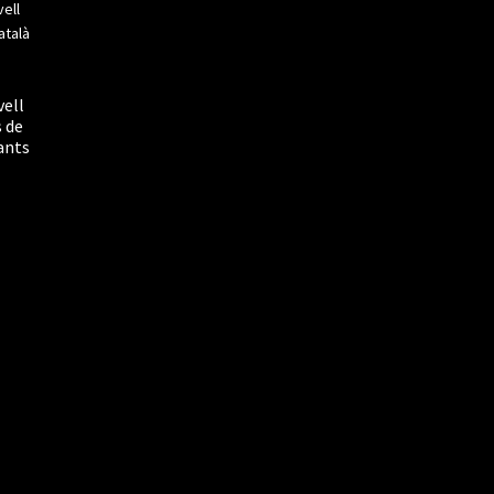
vell
s de
ants