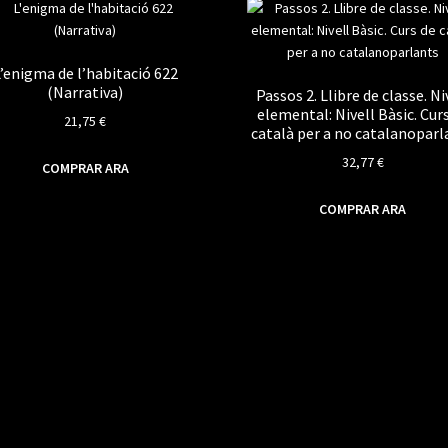
’enigma de l’habitació 622
(Narrativa)
Passos 2. Llibre de classe. Ni
elemental: Nivell Bàsic. Cur
21,75
€
català per a no catalanoparl
32,77
€
COMPRAR ARA
COMPRAR ARA