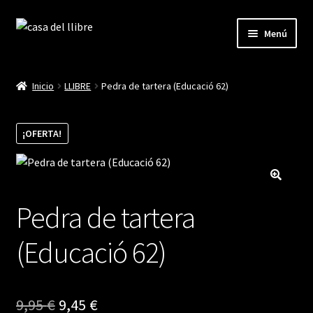
Ir
Ir
Menú
a
al
la
contenido
Inicio
navegación
Inicio
LLIBRE
Pedra de tartera (Educació 62)
Blog
¡OFERTA!
Cistella
Finalitzar compra
Pedra de tartera
La meva compte
(Educació 62)
El
El
9,95
€
9,45
€