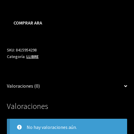
precio
precio
original
actual
COMPRAR ARA
era:
es:
9,95 €.
9,45 €.
SKU:
8415954298
Categoría:
LLIBRE
Valoraciones (0)
Valoraciones
No hay valoraciones aún.