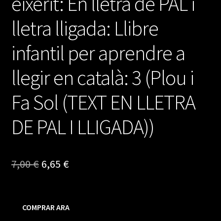
eixerit: En lletra de PAL i
lletra lligada: Llibre
infantil per aprendre a
llegir en català: 3 (Plou i
Fa Sol (TEXT EN LLETRA
DE PAL I LLIGADA))
El
El
7,00
€
6,65
€
precio
precio
original
actual
COMPRAR ARA
era:
es: