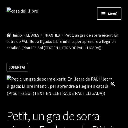
Ir
Ir
Menú
a
al
la
contenido
Inicio
navegación
Inicio
LLIBRES
INFANTILS
Petit, un gra de sorra eixerit: En
lletra de PAL i lletra lligada: Llibre infantil per aprendre a llegir en
Blog
català: 3 (Plou i Fa Sol (TEXT EN LLETRA DE PAL I LLIGADA))
Cistella
¡OFERTA!
Finalitzar compra
La meva compte
Petit, un gra de sorra