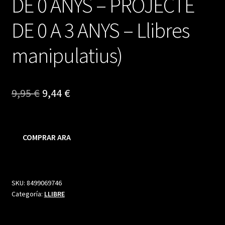
DE 0 ANYS – PROJECTE
DE 0 A 3 ANYS – Llibres
manipulatius)
El
El
9,95
€
9,44
€
precio
precio
original
actual
COMPRAR ARA
era:
es:
9,95 €.
9,44 €.
SKU:
8499069746
Categoría:
LLIBRE