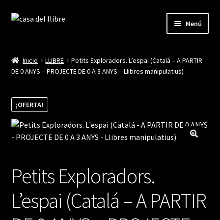
Ir
Ir
Menú
a
al
la
contenido
Inicio
navegación
Inicio
LLIBRE
Petits Exploradors. L’espai (Catalá – A PARTIR
DE 0 ANYS – PROJECTE DE 0 A 3 ANYS – Llibres manipulatius)
Blog
Cistella
¡OFERTA!
Finalitzar compra
La meva compte
Petits Exploradors.
L’espai (Catalá – A PARTIR