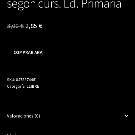
segon curs. Ed. Primària
El
El
3,00
€
2,85
€
precio
precio
original
actual
COMPRAR ARA
era:
es:
3,00 €.
2,85 €.
SKU:
8478874461
Categoría:
LLIBRE
Valoraciones (0)