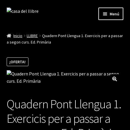
Ir
Ir
Menú
a
al
la
contenido
Inicio
navegación
Inicio
LLIBRE
Quadern Pont Llengua 1. Exercicis per a passar
a segon curs. Ed. Primària
Blog
Cistella
¡OFERTA!
Finalitzar compra
La meva compte
Quadern Pont Llengua 1.
Exercicis per a passar a