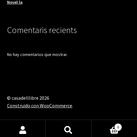
Novel·la
Comentaris recients
No hay comentarios que mostrar.
© casadelllibre 2026
Construido con WooCommerce
.
0
Buscar
Buscar