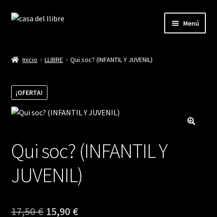
Ir
Ir
Menú
a
al
la
contenido
Inicio
navegación
Inicio
LLIBRE
Qui soc? (INFANTIL Y JUVENIL)
Blog
¡OFERTA!
Cistella
Finalitzar compra
Qui soc? (INFANTIL Y
La meva compte
JUVENIL)
El
El
17,50
€
15,90
€