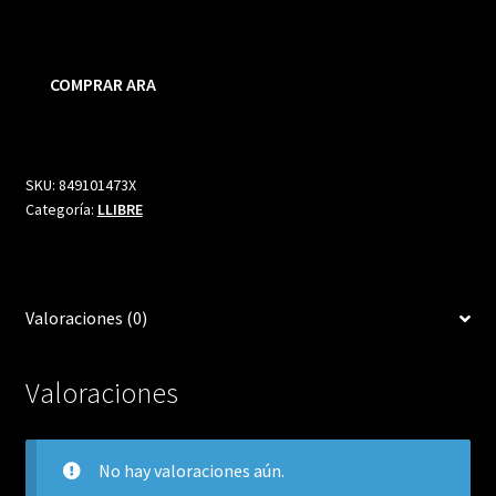
precio
precio
original
actual
COMPRAR ARA
era:
es:
17,50 €.
15,90 €.
SKU:
849101473X
Categoría:
LLIBRE
Valoraciones (0)
Valoraciones
No hay valoraciones aún.