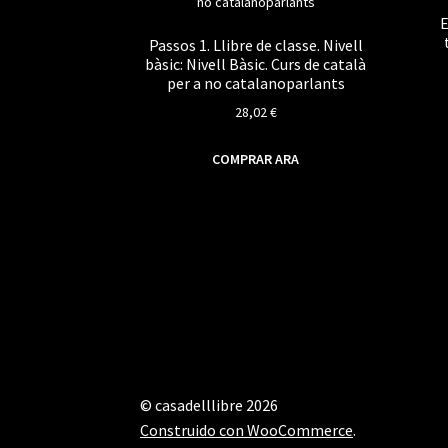
E
Passos 1. Llibre de classe. Nivell
bàsic: Nivell Bàsic. Curs de català
per a no catalanoparlants
28,02
€
COMPRAR ARA
© casadelllibre 2026
Construido con WooCommerce
.