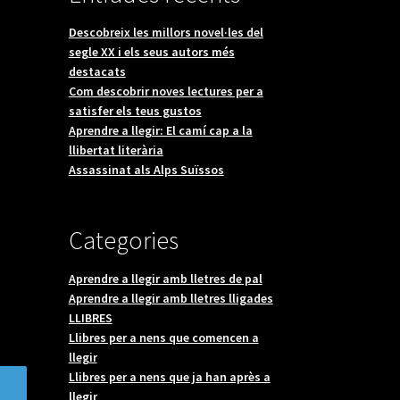
Descobreix les millors novel·les del
segle XX i els seus autors més
destacats
Com descobrir noves lectures per a
satisfer els teus gustos
Aprendre a llegir: El camí cap a la
llibertat literària
Assassinat als Alps Suïssos
Categories
Aprendre a llegir amb lletres de pal
Aprendre a llegir amb lletres lligades
LLIBRES
Llibres per a nens que comencen a
llegir
Llibres per a nens que ja han après a
llegir