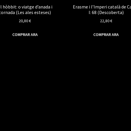
l hòbbit: o viatge d’anada i
Erasme i l’Imperi català de C
tornada (Les ales esteses)
I: 68 (Descoberta)
20,80
€
22,80
€
COMPRAR ARA
COMPRAR ARA