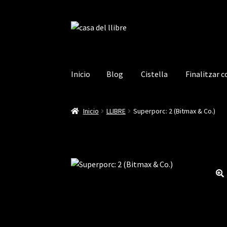
Ir
Ir
a
al
la
contenido
navegación
Inicio
Blog
Cistella
Finalitzar 
Inicio
Blog
Cistella
Finalitzar compra
La mev
Inicio
LLIBRE
Superporc: 2 (Bitmax & Co.)