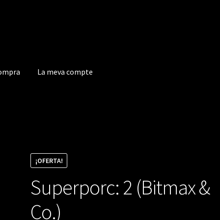
compra
La meva compte
a compte
¡OFERTA!
Superporc: 2 (Bitmax &
Co.)