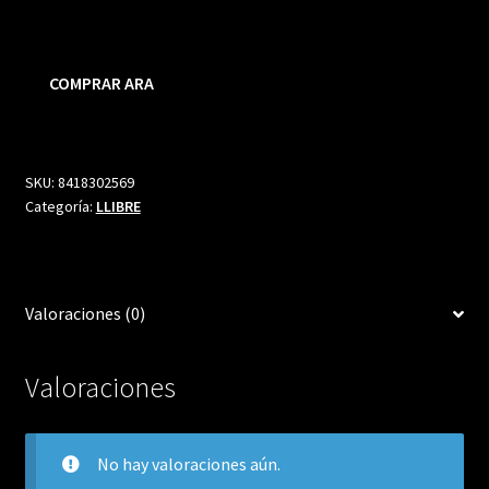
precio
precio
original
actual
COMPRAR ARA
era:
es:
14,90 €.
14,15 €.
SKU:
8418302569
Categoría:
LLIBRE
Valoraciones (0)
Valoraciones
No hay valoraciones aún.