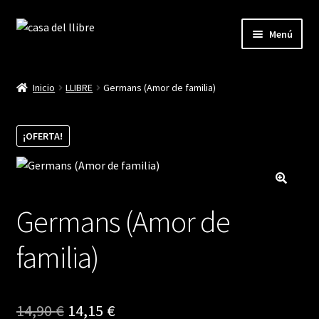
Ir
Ir
Menú
a
al
la
contenido
Inicio
navegación
Inicio
LLIBRE
Germans (Amor de familia)
Blog
¡OFERTA!
Cistella
Finalitzar compra
Germans (Amor de
La meva compte
familia)
El
El
14,90
€
14,15
€