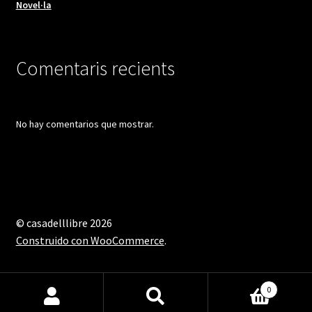
Novel·la
Comentaris recients
No hay comentarios que mostrar.
© casadelllibre 2026
Construido con WooCommerce
.
0
Buscar
Buscar