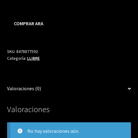
precio
precio
original
actual
COMPRAR ARA
era:
es:
9,00 €.
8,55 €.
SKU:
8478877592
Categoría:
LLIBRE
Valoraciones (0)
Valoraciones
No hay valoraciones aún.