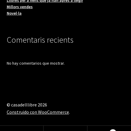
Llibres per a nens que ja han après a llegir
Millors vendes
Novel·la
Comentaris recients
No hay comentarios que mostrar.
© casadelllibre 2026
Construido con WooCommerce
.