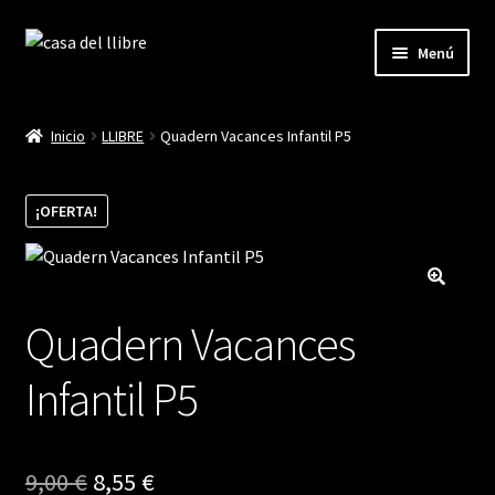
Ir
Ir
Menú
a
al
la
contenido
Inicio
navegación
Inicio
LLIBRE
Quadern Vacances Infantil P5
Blog
¡OFERTA!
Cistella
Finalitzar compra
Quadern Vacances
La meva compte
Infantil P5
El
El
9,00
€
8,55
€